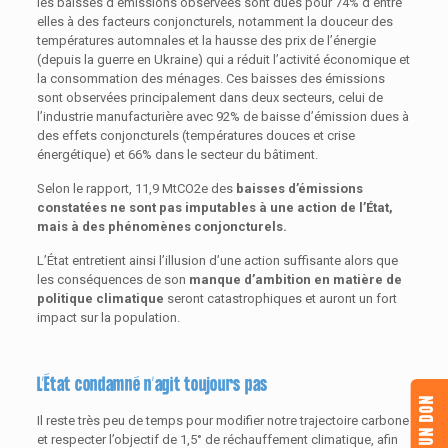
les baisses d’émissions observées sont dues pour 74% d’entre
elles à des facteurs conjoncturels, notamment la douceur des
températures automnales et la hausse des prix de l’énergie
(depuis la guerre en Ukraine) qui a réduit l’activité économique et
la consommation des ménages. Ces baisses des émissions
sont observées principalement dans deux secteurs, celui de
l’industrie manufacturière avec 92% de baisse d’émission dues à
des effets conjoncturels (températures douces et crise
énergétique) et 66% dans le secteur du bâtiment.
Selon le rapport, 11,9 MtCO2e des
baisses d’émissions
constatées ne sont pas imputables à une action de l’État,
mais à des phénomènes conjoncturels.
L’État entretient ainsi l’illusion d’une action suffisante alors que
les conséquences de son
manque d’ambition en matière de
politique climatique
seront catastrophiques et auront un fort
impact sur la population.
L’État condamné n’agit toujours pas
FAIRE UN DON
Il reste très peu de temps pour modifier notre trajectoire carbone
et respecter l’objectif de 1,5° de réchauffement climatique, afin