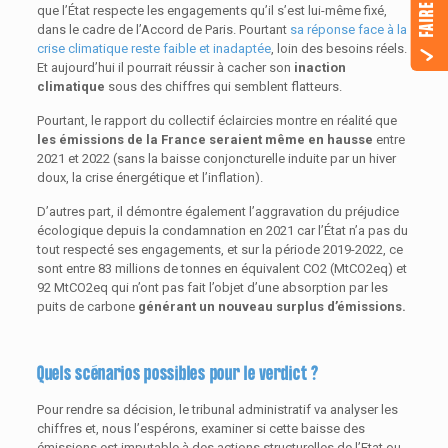
que l’État respecte les engagements qu’il s’est lui-même fixé,
dans le cadre de l’Accord de Paris. Pourtant
sa réponse face à la
crise climatique reste faible et inadaptée
, loin des besoins réels.
Et aujourd’hui il pourrait réussir à cacher son
inaction
climatique
sous des chiffres qui semblent flatteurs.
Pourtant, le rapport du collectif éclaircies montre en réalité que
les émissions de la France seraient même en hausse
entre
2021 et 2022 (sans la baisse conjoncturelle induite par un hiver
doux, la crise énergétique et l’inflation).
D’autres part, il démontre également l’aggravation du préjudice
écologique depuis la condamnation en 2021 car l’État n’a pas du
tout respecté ses engagements, et sur la période 2019-2022, ce
sont entre 83 millions de tonnes en équivalent CO2 (MtCO2eq) et
92 MtCO2eq qui n’ont pas fait l’objet d’une absorption par les
puits de carbone
générant un nouveau surplus d’émissions.
Quels scénarios possibles pour le verdict ?
Pour rendre sa décision, le tribunal administratif va analyser les
chiffres et, nous l’espérons, examiner si cette baisse des
émissions est imputable à des actions structurelles de l’Etat ou