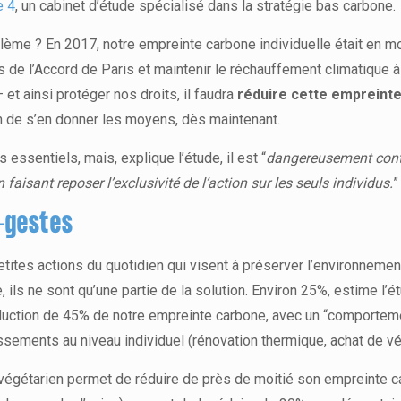
e 4
, un cabinet d’étude spécialisé dans la stratégie bas carbone.
lème ? En 2017, notre empreinte carbone individuelle était en m
fs de l’Accord de Paris et maintenir le réchauffement climatique à
et ainsi protéger nos droits, il faudra
réduire cette empreinte
ion de s’en donner les moyens, dès maintenant.
essentiels, mais, explique l’étude, il est “
dangereusement contr
faisant reposer l’exclusivité de l’action sur les seuls individus.
”
o-gestes
etites actions du quotidien qui visent à préserver l’environnement
 ils ne sont qu’une partie de la solution. Environ 25%, estime l’é
éduction de 45% de notre empreinte carbone, avec un “comporte
ssements au niveau individuel (rénovation thermique, achat de vé
végétarien permet de réduire de près de moitié son empreinte 