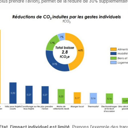
 plus prendre l’avion), permet de la réduire de 30% supplémentair
tat, l’impact individuel est limité.
Prenons l’exemple des transp